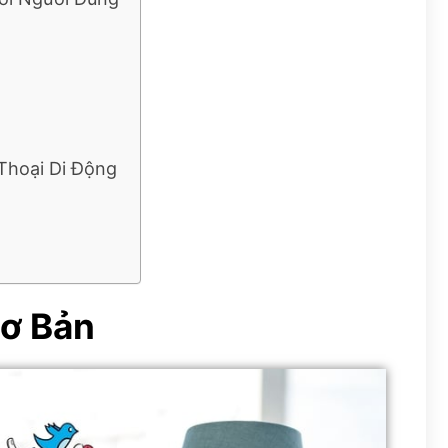
 Thoại Di Động
Cơ Bản